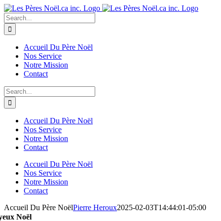
Skip
to
Search
content
for:
Accueil Du Père Noël
Nos Service
Notre Mission
Contact
Search
for:
Accueil Du Père Noël
Nos Service
Notre Mission
Contact
Accueil Du Père Noël
Nos Service
Notre Mission
Contact
Accueil Du Père Noël
Pierre Heroux
2025-02-03T14:44:01-05:00
yeux Noël