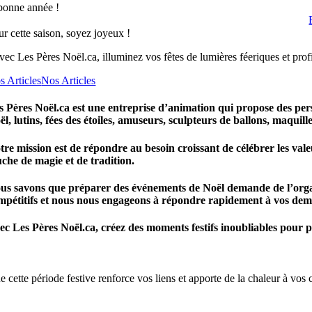
 bonne année !
ur cette saison, soyez joyeux !
ec Les Pères Noël.ca, illuminez vos fêtes de lumières féeriques et profit
s Articles
Nos Articles
s Pères Noël.ca
est une entreprise d’animation qui propose des per
ël, lutins, fées des étoiles, amuseurs, sculpteurs de ballons, maquil
tre mission est de répondre au besoin croissant de célébrer les valeu
uche de magie et de tradition.
us savons que préparer des événements de Noël demande de l’organisa
mpétitifs et nous nous engageons à répondre rapidement à vos de
ec
Les Pères Noël.ca
, créez des moments festifs inoubliables pour pe
 cette période festive renforce vos liens et apporte de la chaleur à vos