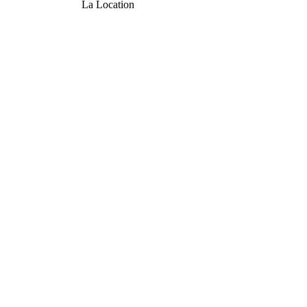
La Location
er
| All Rights Reserved | Les Pères Noël.ca