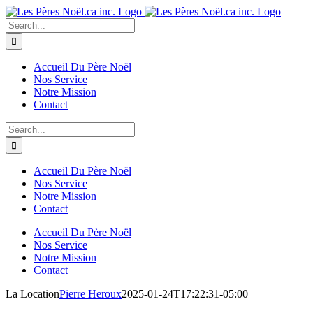
Skip
to
Search
content
for:
Accueil Du Père Noël
Nos Service
Notre Mission
Contact
Search
for:
Accueil Du Père Noël
Nos Service
Notre Mission
Contact
Accueil Du Père Noël
Nos Service
Notre Mission
Contact
La Location
Pierre Heroux
2025-01-24T17:22:31-05:00