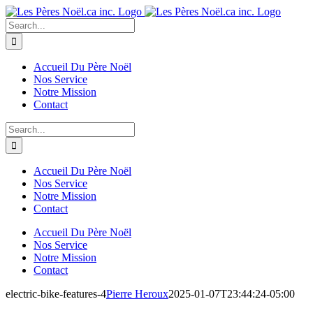
Skip
to
Search
content
for:
Accueil Du Père Noël
Nos Service
Notre Mission
Contact
Search
for:
Accueil Du Père Noël
Nos Service
Notre Mission
Contact
Accueil Du Père Noël
Nos Service
Notre Mission
Contact
electric-bike-features-4
Pierre Heroux
2025-01-07T23:44:24-05:00