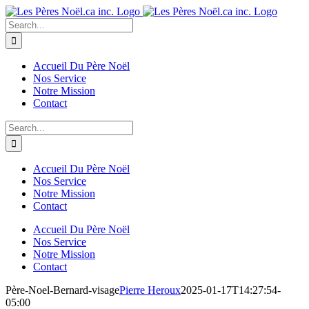
Skip
to
Search
content
for:
Accueil Du Père Noël
Nos Service
Notre Mission
Contact
Search
for:
Accueil Du Père Noël
Nos Service
Notre Mission
Contact
Accueil Du Père Noël
Nos Service
Notre Mission
Contact
Père-Noel-Bernard-visage
Pierre Heroux
2025-01-17T14:27:54-
05:00