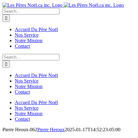
Skip
to
Search
content
for:
Accueil Du Père Noël
Nos Service
Notre Mission
Contact
Search
for:
Accueil Du Père Noël
Nos Service
Notre Mission
Contact
Accueil Du Père Noël
Nos Service
Notre Mission
Contact
Pierre Heoux-062
Pierre Heroux
2025-01-17T14:52:23-05:00