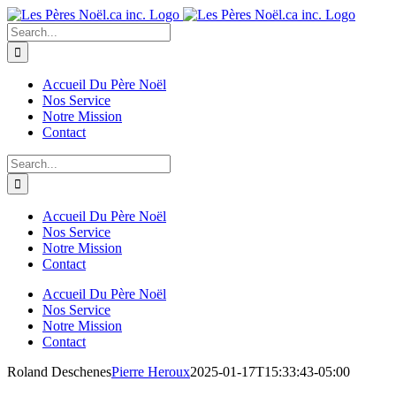
Skip
to
Search
content
for:
Accueil Du Père Noël
Nos Service
Notre Mission
Contact
Search
for:
Accueil Du Père Noël
Nos Service
Notre Mission
Contact
Accueil Du Père Noël
Nos Service
Notre Mission
Contact
Roland Deschenes
Pierre Heroux
2025-01-17T15:33:43-05:00