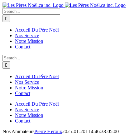
Skip
to
Search
content
for:
Accueil Du Père Noël
Nos Service
Notre Mission
Contact
Search
for:
Accueil Du Père Noël
Nos Service
Notre Mission
Contact
Accueil Du Père Noël
Nos Service
Notre Mission
Contact
Nos Animateurs
Pierre Heroux
2025-01-20T14:46:38-05:00