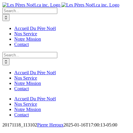
Skip
to
Search
content
for:
Accueil Du Père Noël
Nos Service
Notre Mission
Contact
Search
for:
Accueil Du Père Noël
Nos Service
Notre Mission
Contact
Accueil Du Père Noël
Nos Service
Notre Mission
Contact
20171118_113102
Pierre Heroux
2025-01-16T17:00:13-05:00