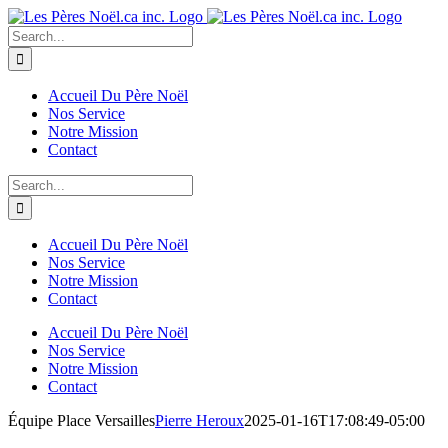
Skip
to
Search
content
for:
Accueil Du Père Noël
Nos Service
Notre Mission
Contact
Search
for:
Accueil Du Père Noël
Nos Service
Notre Mission
Contact
Accueil Du Père Noël
Nos Service
Notre Mission
Contact
Équipe Place Versailles
Pierre Heroux
2025-01-16T17:08:49-05:00