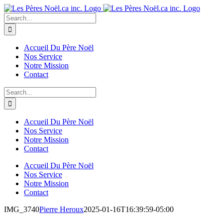
Skip
to
Search
content
for:
Accueil Du Père Noël
Nos Service
Notre Mission
Contact
Search
for:
Accueil Du Père Noël
Nos Service
Notre Mission
Contact
Accueil Du Père Noël
Nos Service
Notre Mission
Contact
IMG_3740
Pierre Heroux
2025-01-16T16:39:59-05:00